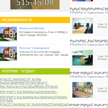
РџРµСЂРµРіРѕРІРѕСЂР
РЎРµРІРµСЂ Подмосковья
,
Р
НЕДВИЖИМОСТЬ
Театр: 20,
Площадь: 
Маленькая Москва
Коттеджи и таунхаусы, 5 км от МКАД, в
черте города. Ипотека.
РљРѕРЅС„РµСЂРµРЅС†-
РЎРµРІРµСЂ Подмосковья
,
Р
Поселок 'Смородинка'
Участки 13-16 соток без подряда.
Электричество, газ, охрана. Лес, пруды.
Театр: 200
Площадь: 
РЕЙТИНГ "ОТДЫХ"
Р‘РёР·РЅРµСЃ-РєР»Р°
РЎРµРІРµСЂ Подмосковья
,
Р
Р“РѕСЃС‚РёРЅРёС†Р° 40-Р№
РњРµСЂРёРґРёР°РЅ РђСЂР±Р°С‚
РћС‚РµР»СЊ Р‘РµСЂРµР¶РєРё РҐРѕР»Р»
Театр: 25,
Площадь: 
РЎР°РЅР°С‚РѕСЂРёР№ РњРѕРЅРёРЅРѕ
РЎР°РЅР°С‚РѕСЂРёР№ РџСЂРёРѕРєСЃРєРёРµ
Р”Р°Р»Рё
Р“РѕСЃС‚РёРЅРёС†Р° РџРѕРґРјРѕСЃРєРѕРІСЊРµ
Р‘РёР·РЅРµСЃ-РєР»Р°