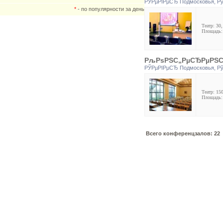
РЎРµРІРµСЂ Подмосковья
,
Р
*
- по популярности за день
Театр: 30,
Площадь:
РљРѕРЅС„РµСЂРµРЅС† 
РЎРµРІРµСЂ Подмосковья
,
Р
Театр: 150
Площадь:
Всего конференцзалов: 22