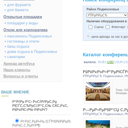
• для фуршета
Район Подмосковья
• для банкета
Открытые площадки
Наличие оборудования в 
• площадки у воды
Сцена
Флипчарт
Отели для корпоратива
• пансионаты Подмосковья
*
- цена аренды за час в д
• гостиницы и отели
• базы отдыха
• дома отдыха в Подмосковье
Каталог конферен
• санатории
валюта:
RUB
|
USD
|
EUR
|
G
Аренда автобуса
Наши клиенты
РќРёРєРѕР»Р°РµРІСЃ
Вопросы и ответы
РЎРµРІРµСЂ Подмосковья
,
Р
Театр: 55
ВАШЕ МНЕНИЕ
Площадь: 
Р“РґРµ Р’С‹ Р±СѓРґРµС‚Рµ
РІСЃС‚СЂРµС‡Р°С‚СЊ СЌС‚РѕС‚
Р—РµР»РµРЅР°СЏ С‚
РќРѕРІС‹Р№ РіРѕРґ?
РЎРµРІРµСЂ Подмосковья
,
Р
РІ РѕС‚РµР»Рµ (СЃРЅРёРјРµРј
РєРѕС‚С‚РµРґР¶)
Театр: 30