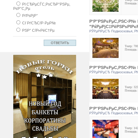
Площадь:
РІ СЂРµСЃС‚РѕСЂР°РЅРµ,
РєР°С„Рµ
РґРѕРјР°
Р‘Р°РЅРєРµС‚РЅС‹Р№ Р
Сѓ РґСЂСѓР·РµР№
"РќРµРјС‡РёРЅРѕРІРє
РЅР° СѓР»РёС†Рµ
РЎРµРІРµСЂ Подмосковья
,
Р
Театр: 70
Площадь: 
Р‘Р°РЅРєРµС‚РЅС‹Р№ Р
РЎРµРІРµСЂ Подмосковья
,
Р
Театр: 325
Площадь: 
Р‘Р°РЅРєРµС‚РЅС‹Р№ Р
РЎРµРІРµСЂ Подмосковья
,
Р
Театр: 142
Площадь: 