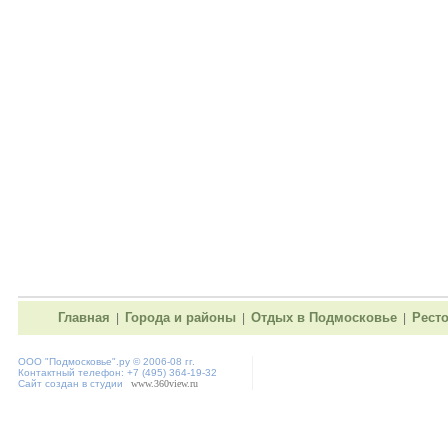
Главная
Города и районы
Отдых в Подмосковье
Рест
|
|
|
ООО "
Подмосковье"
.ру © 2006-08 гг.
Контактный телефон: +7 (495) 364-19-32
Сайт создан в студии
www.360view.ru