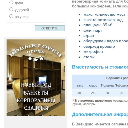
переговорная комната для б
дома
большом конференц зале ком
у друзей
макс. количество мест: 
на улице
высота потолков: н/д
площадь: 35 м²
флипчарт
экран
оборудован видео про
оверхед проектр
микрофон
столы
Вместимость и стоимо
Варианты рас
театр
класс
Т-форма
П-форма
30
24
20
20
*
В стоимость включено:
Аренда ко
ручки, маркеры.
Дополнительная инфо
В Завидово имеется отлична