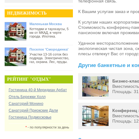
телефонная связь.
К Вашим услугам заказ и про
НЕДВИЖИМОСТЬ
К услугам наших корпоратив
Маленькая Москва
Стоимомость конференц-паке
Коттеджи и таунхаусы, 5
пансионом включая проживан
км от МКАД, в черте
города. Ипотека.
Удачное месторасположение 
экологическая чистая зона, 
Поселок 'Смородинка'
плесы отвлекут Вас от город
Участки 13-16 соток без
подряда. Электричество,
газ, охрана. Лес, пруды.
Другие банкетные и ко
РЕЙТИНГ "ОТДЫХ"
Бизнес-клас
Вместимость 
Гостиница 40-й Меридиан Арбат
Площадь: 31
Отель Бережки Холл
Санаторий Монино
Конференц з
Санаторий Приокские Дали
Вместимость 
Гостиница Подмосковье
Площадь: 12
*
- по популярности за день