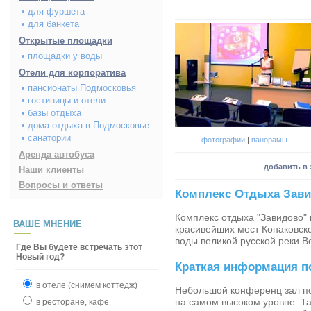
• для фуршета
• для банкета
Открытые площадки
• площадки у воды
Отели для корпоратива
• пансионаты Подмосковья
• гостиницы и отели
• базы отдыха
• дома отдыха в Подмосковье
• санатории
фотографии
|
панорамы
Аренда автобуса
добавить в 
Наши клиенты
Вопросы и ответы
Комплекс Отдыха Зав
Комплекс отдыха "Завидово" 
ВАШЕ МНЕНИЕ
красивейших мест Конаковско
воды великой русской реки 
Где Вы будете встречать этот
Новый год?
Краткая информация п
в отеле (снимем коттедж)
Небольшой конференц зал п
на самом высоком уровне. Та
в ресторане, кафе