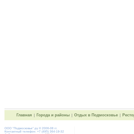
Главная
Города и районы
Отдых в Подмосковье
Рест
|
|
|
ООО "
Подмосковье"
.ру © 2006-08 гг.
Контактный телефон: +7 (495) 364-19-32