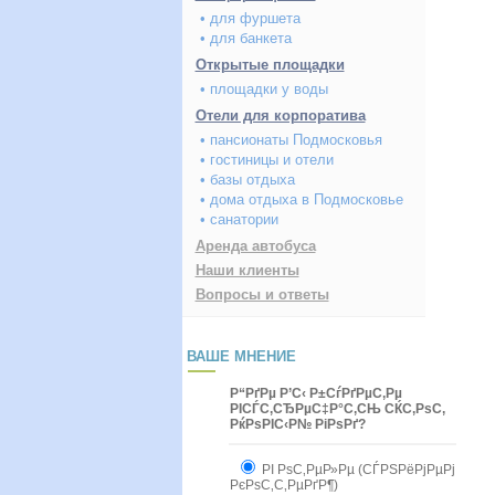
• для фуршета
• для банкета
Открытые площадки
• площадки у воды
Отели для корпоратива
• пансионаты Подмосковья
• гостиницы и отели
• базы отдыха
• дома отдыха в Подмосковье
• санатории
Аренда автобуса
Наши клиенты
Вопросы и ответы
ВАШЕ МНЕНИЕ
Р“РґРµ Р’С‹ Р±СѓРґРµС‚Рµ
РІСЃС‚СЂРµС‡Р°С‚СЊ СЌС‚РѕС‚
РќРѕРІС‹Р№ РіРѕРґ?
РІ РѕС‚РµР»Рµ (СЃРЅРёРјРµРј
РєРѕС‚С‚РµРґР¶)