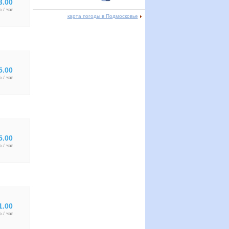
3.00
р./ час
карта погоды в Подмосковье
5.00
р./ час
5.00
р./ час
1.00
р./ час