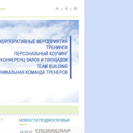
еля
|
|
СЏ
НОВОСТИ ПОДМОСКОВЬЯ
Р’ РўСЂРѕРёС†РєРѕРј
12.12.17