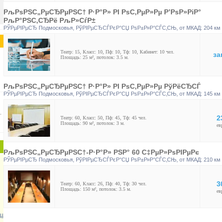
РљРѕРЅС„РµСЂРµРЅС† Р·Р°Р» РІ РѕС‚РµР»Рµ Р’РѕР»РіР°
РљР°РЅС‚СЂРё РљР»СѓР±
РЎРµРІРµСЂ Подмосковья
,
РўРІРµСЂСЃРєР°СЏ РѕР±Р»Р°СЃС‚СЊ
, от МКАД: 204 км
Театр: 15, Класс: 10, Пф: 10, Тф: 10, Кабинет: 10 чел.
за
Площадь: 25 м², потолок: 3.5 м.
РљРѕРЅС„РµСЂРµРЅС† Р·Р°Р» РІ РѕС‚РµР»Рµ РўРёСЂСЃ
РЎРµРІРµСЂ Подмосковья
,
РўРІРµСЂСЃРєР°СЏ РѕР±Р»Р°СЃС‚СЊ
, от МКАД: 145 км
.
2
Театр: 60, Класс: 50, Пф: 45, Тф: 45 чел.
Площадь: 90 м², потолок: 3 м.
ев
РљРѕРЅС„РµСЂРµРЅС†-Р·Р°Р» РЅР° 60 С‡РµР»РѕРІРµРє
РЎРµРІРµСЂ Подмосковья
,
РўРІРµСЂСЃРєР°СЏ РѕР±Р»Р°СЃС‚СЊ
, от МКАД: 210 км
3
Театр: 60, Класс: 26, Пф: 40, Тф: 30 чел.
Площадь: 150 м², потолок: 3.5 м.
ев
µ