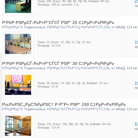
2
Театр: 200, Класс: 80, Пф: 80, Тф: 80, Кабинет: 80 чел.
Площадь: 200 м², потолок: 5 м.
ев
Р‘РёР·РЅРµСЃ-РєР»Р°СЃСЃ РЅР° 25 С‡РµР»РѕРІРµРє
РЎРµРІРµСЂ Подмосковья
,
РўРІРµСЂСЃРєР°СЏ РѕР±Р»Р°СЃС‚СЊ
, от МКАД: 124 км
1
Театр: 25, Класс: 12, Пф: 15, Тф: 15 чел.
Площадь: 31.6 м²
ев
Р‘РёР·РЅРµСЃ-РєР»Р°СЃСЃ РЅР° 30 С‡РµР»РѕРІРµРє
РЎРµРІРµСЂ Подмосковья
,
РўРІРµСЂСЃРєР°СЏ РѕР±Р»Р°СЃС‚СЊ
, от МКАД: 124 км
1
Театр: 30, Класс: 24, Пф: 20, Тф: 20, Кабинет: 23 чел.
Площадь: 35 м²
ев
РљРѕРЅС„РµСЂРµРЅС† Р·Р°Р» РЅР° 150 С‡РµР»РѕРІРµРє
РЎРµРІРµСЂ Подмосковья
,
РўРІРµСЂСЃРєР°СЏ РѕР±Р»Р°СЃС‚СЊ
, от МКАД: 124 км
5
Театр: 150, Класс: 100, Пф: 50, Тф: 50, Кабинет: 60 чел.
Площадь: 121 м²
ев