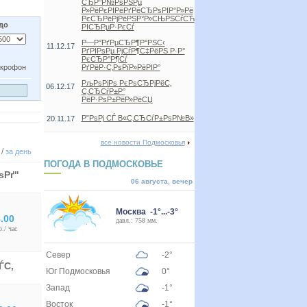
СЂР°Р№РѕРЅРµ
Р»РёРєРІРёРґРёСЂРѕРІР°Р»Рё
РєСЂРёРјРёРЅР°Р»СЊРЅСѓСЋ
 до
РІСЂРµР·РєСѓ
Р—Р°РґРµСЂР¶Р°РЅС‹
11.12.17
РґРІРѕРµ РјСѓР¶С‡РёРЅ Р·Р°
РєСЂР°Р¶Сѓ
крофон
РґРёР·С‚РѕРїР»РёРІР°
РљРѕРіРѕ РєРѕСЂРјРёС‚
06.12.17
С‚СЂСѓР±Р°
РёР·РѕР±РёР»РёСЏ
Р”РѕРј СЃ В«С‚СЂСѓР±РѕР№В»
20.11.17
все новости Подмосковья
/
за день
ПОГОДА В ПОДМОСКОВЬЕ
ѕРґ"
06 августа, вечер
Москва -1°...-3°
.00
давл.: 758 мм.
р./ час
Север
-2°
ЃС‚
Юг Подмосковья
0°
Запад
-1°
Восток
-1°