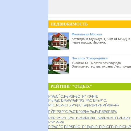
НЕДВИЖИМОСТЬ
Маленькая Москва
Коттеджи и таунхаусы, 5 км от МКАД, в
черте города. Ипотека.
Поселок 'Смородинка'
Участки 13-16 соток без подряда.
Электричество, газ, охрана. Лес, пруды
РЕЙТИНГ "ОТДЫХ"
Р“РѕСЃС‚РёРЅРёС†Р° 40-Р№
РњРµСЂРёРґРёР°РЅ РђСЂР±Р°С‚
РћС‚РµР»СЊ Р‘РµСЂРµР¶РєРё РҐРѕР»Р»
РЎР°РЅР°С‚РѕСЂРёР№ РњРѕРЅРёРЅРѕ
РЎР°РЅР°С‚РѕСЂРёР№ РџСЂРёРѕРєСЃРєРёРµ
Р”Р°Р»Рё
Р“РѕСЃС‚РёРЅРёС†Р° РџРѕРґРјРѕСЃРєРѕРІСЊР