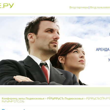
Вход партнера
|
Вход пользоват
Конференц залы Подмосковья
>
РЎРµРІРµСЂ Подмосковья
>
РўРІРµСЂСЃРєР°
РѕР±Р»Р°СЃС‚СЊ