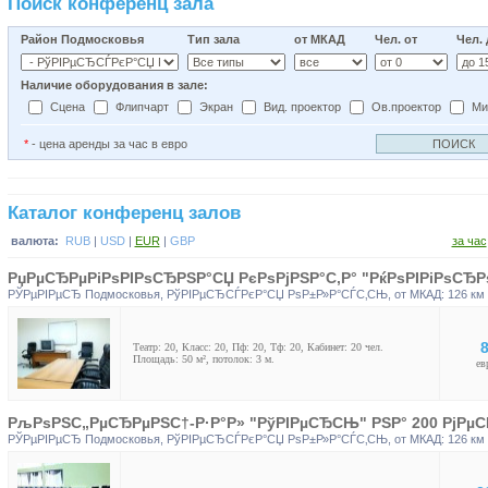
Поиск конференц зала
Район Подмосковья
Тип зала
от МКАД
Чел. от
Чел.
Наличие оборудования в зале:
Сцена
Флипчарт
Экран
Вид. проектор
Ов.проектор
Ми
*
- цена аренды за час в евро
Каталог конференц залов
валюта:
RUB
|
USD
|
EUR
|
GBP
за час
РџРµСЂРµРіРѕРІРѕСЂРЅР°СЏ РєРѕРјРЅР°С‚Р° "РќРѕРІРіРѕСЂР
РЎРµРІРµСЂ Подмосковья
,
РўРІРµСЂСЃРєР°СЏ РѕР±Р»Р°СЃС‚СЊ
, от МКАД: 126 км
8
Театр: 20, Класс: 20, Пф: 20, Тф: 20, Кабинет: 20 чел.
Площадь: 50 м², потолок: 3 м.
ев
РљРѕРЅС„РµСЂРµРЅС†-Р·Р°Р» "РўРІРµСЂСЊ" РЅР° 200 РјРµС
РЎРµРІРµСЂ Подмосковья
,
РўРІРµСЂСЃРєР°СЏ РѕР±Р»Р°СЃС‚СЊ
, от МКАД: 126 км