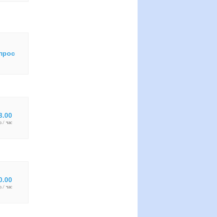
прос
3.00
р./ час
0.00
р./ час