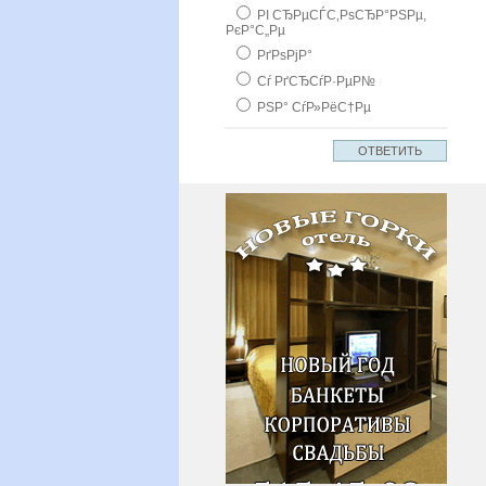
РІ СЂРµСЃС‚РѕСЂР°РЅРµ,
РєР°С„Рµ
РґРѕРјР°
Сѓ РґСЂСѓР·РµР№
РЅР° СѓР»РёС†Рµ