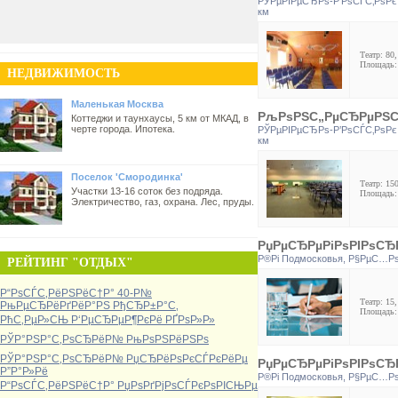
РЎРµРІРµСЂРѕ-Р’РѕСЃС‚РѕРє
км
Театр: 80,
Площадь:
НЕДВИЖИМОСТЬ
Маленькая Москва
РљРѕРЅС„РµСЂРµРЅС† 
Коттеджи и таунхаусы, 5 км от МКАД, в
черте города. Ипотека.
РЎРµРІРµСЂРѕ-Р’РѕСЃС‚РѕРє
км
Поселок 'Смородинка'
Театр: 150
Участки 13-16 соток без подряда.
Площадь:
Электричество, газ, охрана. Лес, пруды.
РџРµСЂРµРіРѕРІРѕСЂР
Р®Рі Подмосковья
,
Р§РµС…Рѕ
РЕЙТИНГ "ОТДЫХ"
Р“РѕСЃС‚РёРЅРёС†Р° 40-Р№
Театр: 15,
РњРµСЂРёРґРёР°РЅ РђСЂР±Р°С‚
Площадь:
РћС‚РµР»СЊ Р‘РµСЂРµР¶РєРё РҐРѕР»Р»
РЎР°РЅР°С‚РѕСЂРёР№ РњРѕРЅРёРЅРѕ
РЎР°РЅР°С‚РѕСЂРёР№ РџСЂРёРѕРєСЃРєРёРµ
РџРµСЂРµРіРѕРІРѕСЂР
Р”Р°Р»Рё
Р®Рі Подмосковья
,
Р§РµС…Рѕ
Р“РѕСЃС‚РёРЅРёС†Р° РџРѕРґРјРѕСЃРєРѕРІСЊРµ