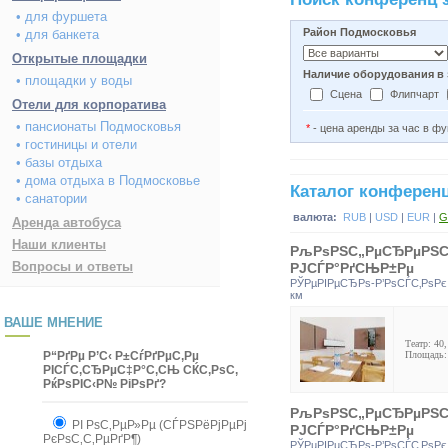
• для фуршета
Район Подмосковья
• для банкета
Открытые площадки
Наличие оборудования в 
• площадки у воды
Сцена
Флипчарт
Отели для корпоратива
• пансионаты Подмосковья
*
- цена аренды за час в фу
• гостиницы и отели
• базы отдыха
• дома отдыха в Подмосковье
Каталог конферен
• санатории
валюта:
RUB
|
USD
|
EUR
|
G
Аренда автобуса
Наши клиенты
РљРѕРЅС„РµСЂРµРЅС† 
Вопросы и ответы
РЈСЃР°РґСЊР±Рµ
РЎРµРІРµСЂРѕ-Р’РѕСЃС‚РѕРє
км
ВАШЕ МНЕНИЕ
Театр: 40,
Р“РґРµ Р’С‹ Р±СѓРґРµС‚Рµ
Площадь:
РІСЃС‚СЂРµС‡Р°С‚СЊ СЌС‚РѕС‚
РќРѕРІС‹Р№ РіРѕРґ?
РљРѕРЅС„РµСЂРµРЅС† 
РІ РѕС‚РµР»Рµ (СЃРЅРёРјРµРј
РЈСЃР°РґСЊР±Рµ
РєРѕС‚С‚РµРґР¶)
РЎРµРІРµСЂРѕ-Р’РѕСЃС‚РѕРє