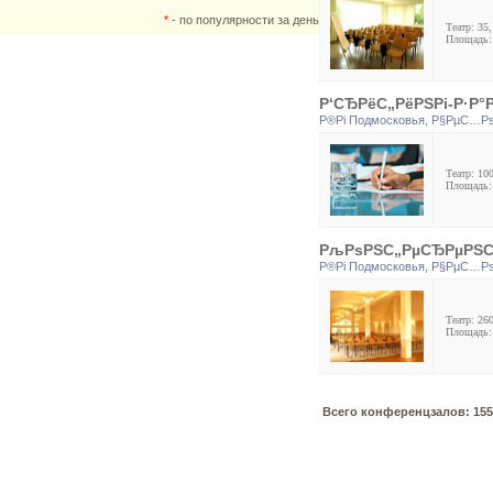
*
- по популярности за день
Театр: 35,
Площадь:
Р‘СЂРёС„РёРЅРі-Р·Р°Р
Р®Рі Подмосковья
,
Р§РµС…Рѕ
Театр: 100
Площадь:
РљРѕРЅС„РµСЂРµРЅС†
Р®Рі Подмосковья
,
Р§РµС…Рѕ
Театр: 26
Площадь:
Всего конференцзалов: 155