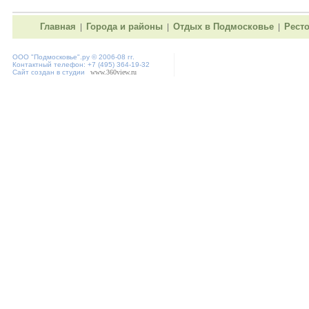
Главная
Города и районы
Отдых в Подмосковье
Рест
|
|
|
ООО "
Подмосковье"
.ру © 2006-08 гг.
Контактный телефон: +7 (495) 364-19-32
Сайт создан в студии
www.360view.ru