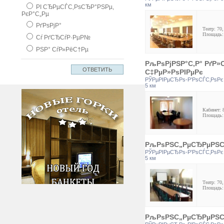
км
РІ СЂРµСЃС‚РѕСЂР°РЅРµ,
РєР°С„Рµ
РґРѕРјР°
Театр: 70,
Площадь:
Сѓ РґСЂСѓР·РµР№
РЅР° СѓР»РёС†Рµ
РљРѕРјРЅР°С‚Р° РґР»
С‡РµР»РѕРІРµРє
РЎРµРІРµСЂРѕ-Р’РѕСЃС‚РѕРє
5 км
Кабинет: 
Площадь:
РљРѕРЅС„РµСЂРµРЅС† 
РЎРµРІРµСЂРѕ-Р’РѕСЃС‚РѕРє
5 км
Театр: 70,
Площадь:
РљРѕРЅС„РµСЂРµРЅС† 