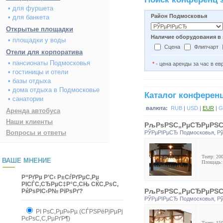
• для фуршета
Район Подмосковья
• для банкета
Открытые площадки
Наличие оборудования в 
• площадки у воды
Сцена
Флипчарт
Отели для корпоратива
• пансионаты Подмосковья
*
- цена аренды за час в ев
• гостиницы и отели
• базы отдыха
• дома отдыха в Подмосковье
Каталог конферен
• санатории
валюта:
RUB
|
USD
|
EUR
|
G
Аренда автобуса
Наши клиенты
РљРѕРЅС„РµСЂРµРЅС†Р
Вопросы и ответы
РЎРµРІРµСЂ Подмосковья
,
Р
Театр: 200
ВАШЕ МНЕНИЕ
Площадь: 
Р“РґРµ Р’С‹ Р±СѓРґРµС‚Рµ
РІСЃС‚СЂРµС‡Р°С‚СЊ СЌС‚РѕС‚
РљРѕРЅС„РµСЂРµРЅС†Р
РќРѕРІС‹Р№ РіРѕРґ?
РЎРµРІРµСЂ Подмосковья
,
Р
РІ РѕС‚РµР»Рµ (СЃРЅРёРјРµРј
РєРѕС‚С‚РµРґР¶)
Театр: 150