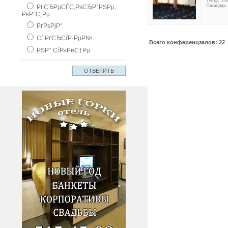
Площадь: 
РІ СЂРµСЃС‚РѕСЂР°РЅРµ,
РєР°С„Рµ
РґРѕРјР°
Сѓ РґСЂСѓР·РµР№
Всего конференцзалов: 22
РЅР° СѓР»РёС†Рµ