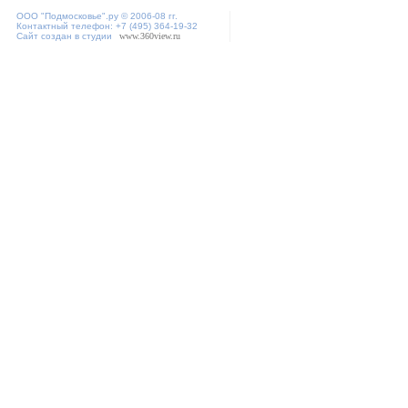
ООО "
Подмосковье"
.ру © 2006-08 гг.
Контактный телефон: +7 (495) 364-19-32
Сайт создан в студии
www.360view.ru