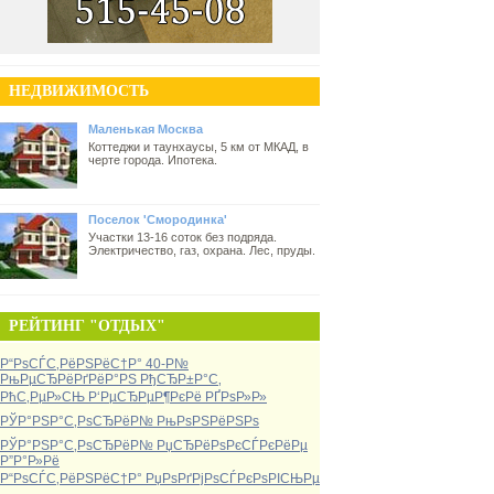
НЕДВИЖИМОСТЬ
Маленькая Москва
Коттеджи и таунхаусы, 5 км от МКАД, в
черте города. Ипотека.
Поселок 'Смородинка'
Участки 13-16 соток без подряда.
Электричество, газ, охрана. Лес, пруды.
РЕЙТИНГ "ОТДЫХ"
Р“РѕСЃС‚РёРЅРёС†Р° 40-Р№
РњРµСЂРёРґРёР°РЅ РђСЂР±Р°С‚
РћС‚РµР»СЊ Р‘РµСЂРµР¶РєРё РҐРѕР»Р»
РЎР°РЅР°С‚РѕСЂРёР№ РњРѕРЅРёРЅРѕ
РЎР°РЅР°С‚РѕСЂРёР№ РџСЂРёРѕРєСЃРєРёРµ
Р”Р°Р»Рё
Р“РѕСЃС‚РёРЅРёС†Р° РџРѕРґРјРѕСЃРєРѕРІСЊРµ