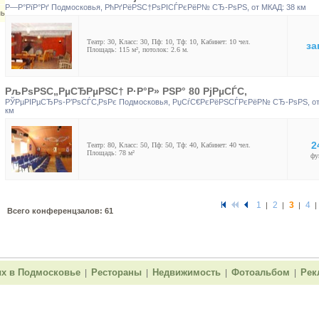
Р—Р°РїР°Рґ Подмосковья
,
РћРґРёРЅС†РѕРІСЃРєРёР№ СЂ-РѕРЅ
, от МКАД: 38 км
нь
Театр: 30, Класс: 30, Пф: 10, Тф: 10, Кабинет: 10 чел.
за
Площадь: 115 м², потолок: 2.6 м.
РљРѕРЅС„РµСЂРµРЅС† Р·Р°Р» РЅР° 80 РјРµСЃС‚
РЎРµРІРµСЂРѕ-Р’РѕСЃС‚РѕРє Подмосковья
,
РџСѓС€РєРёРЅСЃРєРёР№ СЂ-РѕРЅ
, о
км
2
Театр: 80, Класс: 50, Пф: 50, Тф: 40, Кабинет: 40 чел.
Площадь: 78 м²
фу
1
2
3
4
|
|
|
|
Всего конференцзалов: 61
х в Подмосковье
Рестораны
Недвижимость
Фотоальбом
Рек
|
|
|
|