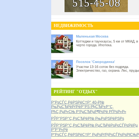
НЕДВИЖИМОСТЬ
Маленькая Москва
Коттеджи и таунхаусы, 5 км от МКАД, в
черте города. Ипотека.
Поселок 'Смородинка'
Участки 13-16 соток без подряда.
Электричество, газ, охрана. Лес, пруды
РЕЙТИНГ "ОТДЫХ"
Р“РѕСЃС‚РёРЅРёС†Р° 40-Р№
РњРµСЂРёРґРёР°РЅ РђСЂР±Р°С‚
РћС‚РµР»СЊ Р‘РµСЂРµР¶РєРё РҐРѕР»Р»
РЎР°РЅР°С‚РѕСЂРёР№ РњРѕРЅРёРЅРѕ
РЎР°РЅР°С‚РѕСЂРёР№ РџСЂРёРѕРєСЃРєРёРµ
Р”Р°Р»Рё
Р“РѕСЃС‚РёРЅРёС†Р° РџРѕРґРјРѕСЃРєРѕРІСЊР