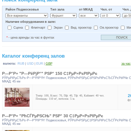
Район Подмосковья
Тип зала
от МКАД
Чел. от
Чел.
Наличие оборудования в зале:
Сцена
Флипчарт
Экран
Вид. проектор
Ов.проектор
Ми
*
- цена аренды за час в фунтах
Каталог конференц залов
валюта:
RUB
|
USD
|
EUR
|
GBP
за час
Р—Р°Р» "Р—РёРјР°" РЅР° 150 С‡РµР»РѕРІРµРє
РЎРµРІРµСЂРѕ-Р—Р°РїР°Рґ Подмосковья
,
РЎРѕР»РЅРµС‡РЅРѕРіРѕСЂСЃРєРёР№ 
МКАД: 45 км
2
Театр: 100, Класс: 70, Пф: 40, Тф: 40, Кабинет: 40 чел.
Площадь: 110 м², потолок: 5 м.
фу
Р—Р°Р» "РћСЃРµРЅСЊ" РЅР° 30 С‡РµР»РѕРІРµРє
РЎРµРІРµСЂРѕ-Р—Р°РїР°Рґ Подмосковья
,
РЎРѕР»РЅРµС‡РЅРѕРіРѕСЂСЃРєРёР№ 
МКАД: 45 км