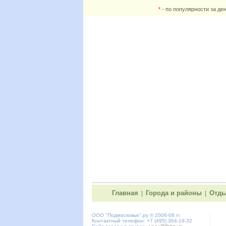
*
- по популярности за де
Главная
Города и районы
Отды
|
|
ООО "
Подмосковье"
.ру © 2006-08 гг.
Контактный телефон: +7 (495) 364-19-32