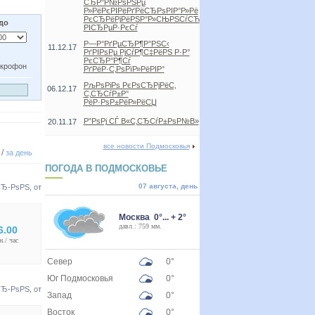
СЂР°Р№РѕРЅРµ
Р»РёРєРІРёРґРёСЂРѕРІР°Р»Рё
РєСЂРёРјРёРЅР°Р»СЊРЅСѓСЋ
 до
РІСЂРµР·РєСѓ
Р—Р°РґРµСЂР¶Р°РЅС‹
11.12.17
РґРІРѕРµ РјСѓР¶С‡РёРЅ Р·Р°
РєСЂР°Р¶Сѓ
крофон
РґРёР·С‚РѕРїР»РёРІР°
РљРѕРіРѕ РєРѕСЂРјРёС‚
06.12.17
С‚СЂСѓР±Р°
РёР·РѕР±РёР»РёСЏ
Р”РѕРј СЃ В«С‚СЂСѓР±РѕР№В»
20.11.17
все новости Подмосковья
/
за день
ПОГОДА В ПОДМОСКОВЬЕ
07 августа, день
СЂ-РѕРЅ
, от
Москва 0°... + 2°
давл.: 759 мм.
6.00
н./ час
Север
0°
Юг Подмосковья
0°
СЂ-РѕРЅ
, от
Запад
0°
Восток
0°