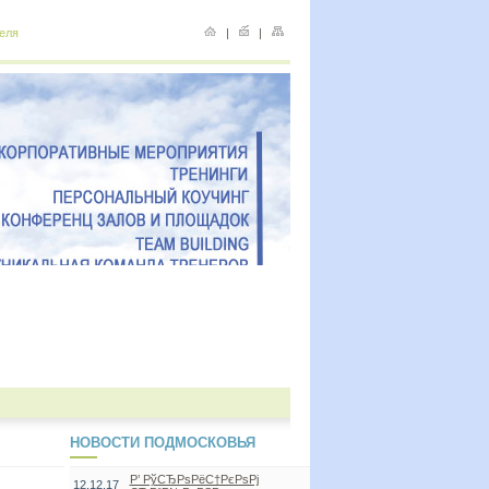
еля
|
|
НОВОСТИ ПОДМОСКОВЬЯ
Р’ РўСЂРѕРёС†РєРѕРј
12.12.17