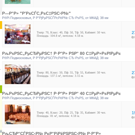
Р—Р°Р» "Р’РѕСЃС‚РѕС‡РЅС‹Р№"
Р®Рі Подмосковья
,
Р Р°РјРµРЅСЃРєРёР№ СЂ-РѕРЅ
, от МКАД: 38 км
2
Театр: 70, Класс: 40, Пф: 50, Тф: 50, Кабинет: 50 чел.
Площадь: 104.8 м², потолок: 4.18 м.
фу
РљРѕРЅС„РµСЂРµРЅС† Р·Р°Р» РЅР° 80 С‡РµР»РѕРІРµРє
Р®Рі Подмосковья
,
Р Р°РјРµРЅСЃРєРёР№ СЂ-РѕРЅ
, от МКАД: 38 км
.
2
Театр: 80, Класс: 50, Пф: 55, Тф: 55, Кабинет: 50 чел.
Площадь: 137.5 м², потолок: 3.15 м.
фу
РљРѕРЅС„РµСЂРµРЅС† Р·Р°Р» РЅР° 40 С‡РµР»РѕРІРµРє
Р®Рі Подмосковья
,
Р Р°РјРµРЅСЃРєРёР№ СЂ-РѕРЅ
, от МКАД: 38 км
1
Театр: 40, Класс: 20, Пф: 25, Тф: 35, Кабинет: 30 чел.
Площадь: 81 м², потолок: 4.18 м.
фу
µ
РљСЂР°СЃРЅС‹Р№ РєР°РјРёРЅРЅС‹Р№ Р·Р°Р»