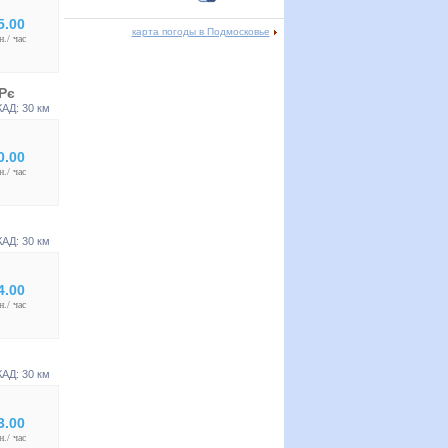
5.00
карта погоды в Подмосковье
н./ час
Рє
КАД: 30 км
0.00
н./ час
КАД: 30 км
4.00
н./ час
КАД: 30 км
3.00
н./ час