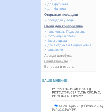
• для фуршета
• для банкета
Открытые площадки
• площадки у воды
Отели для корпоратива
• пансионаты Подмосковья
• гостиницы и отели
• базы отдыха
• дома отдыха в Подмосковье
• санатории
Аренда автобуса
Наши клиенты
Вопросы и ответы
ВАШЕ МНЕНИЕ
Р“РґРµ Р’С‹ Р±СѓРґРµС‚Рµ
РІСЃС‚СЂРµС‡Р°С‚СЊ СЌС‚РѕС‚
РќРѕРІС‹Р№ РіРѕРґ?
РІ РѕС‚РµР»Рµ (СЃРЅРёРјРµРј
РєРѕС‚С‚РµРґР¶)