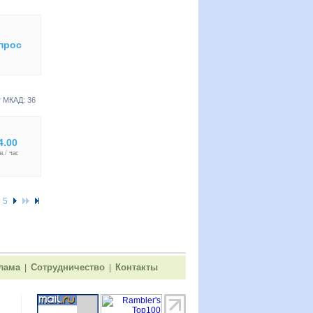
прос
т МКАД: 36
4.00
н./ час
5
лама
Сотрудничество
Контакты
|
|