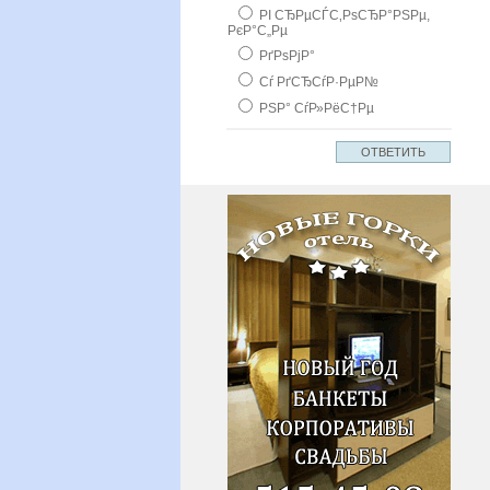
РІ СЂРµСЃС‚РѕСЂР°РЅРµ,
РєР°С„Рµ
РґРѕРјР°
Сѓ РґСЂСѓР·РµР№
РЅР° СѓР»РёС†Рµ