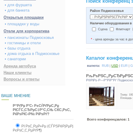
Поиск конференц 
• для фуршета
• для банкета
Район Подмосковья
Открытые площадки
Наличие оборудования в 
• площадки у воды
Сцена
Флипчарт
Отели для корпоратива
• пансионаты Подмосковья
*
- цена аренды за час в д
• гостиницы и отели
• базы отдыха
• дома отдыха в Подмосковье
Каталог конферен
• санатории
Аренда автобуса
валюта:
RUB
|
USD
|
EUR
|
G
Наши клиенты
РљРѕРЅС„РµСЂРµРЅС†-
Вопросы и ответы
Р®РіРѕ-Р—Р°РїР°Рґ Подмоско
Театр: 180
ВАШЕ МНЕНИЕ
Площадь: 
Р“РґРµ Р’С‹ Р±СѓРґРµС‚Рµ
РІСЃС‚СЂРµС‡Р°С‚СЊ СЌС‚РѕС‚
РќРѕРІС‹Р№ РіРѕРґ?
Всего конференцзалов: 1
РІ РѕС‚РµР»Рµ (СЃРЅРёРјРµРј
РєРѕС‚С‚РµРґР¶)