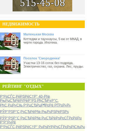
НЕДВИЖИМОСТЬ
Маленькая Москва
Коттеджи и таунхаусы, 5 км от МКАД, в
черте города. Ипотека.
Поселок 'Смородинка'
Участки 13-16 соток без подряда.
Электричество, газ, охрана. Лес, пруды.
РЕЙТИНГ "ОТДЫХ"
Р“РѕСЃС‚РёРЅРёС†Р° 40-Р№
РњРµСЂРёРґРёР°РЅ РђСЂР±Р°С‚
РћС‚РµР»СЊ Р‘РµСЂРµР¶РєРё РҐРѕР»Р»
РЎР°РЅР°С‚РѕСЂРёР№ РњРѕРЅРёРЅРѕ
РЎР°РЅР°С‚РѕСЂРёР№ РџСЂРёРѕРєСЃРєРёРµ
Р”Р°Р»Рё
Р“РѕСЃС‚РёРЅРёС†Р° РџРѕРґРјРѕСЃРєРѕРІСЊРµ