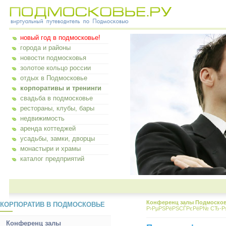
новый год в подмосковье!
города и районы
новости подмосковья
золотое кольцо россии
отдых в Подмосковье
корпоративы и тренинги
свадьба в подмосковье
рестораны, клубы, бары
недвижимость
аренда коттеджей
усадьбы, замки, дворцы
монастыри и храмы
каталог предприятий
Конференц залы Подмоско
КОРПОРАТИВ В ПОДМОСКОВЬЕ
Р›РµРЅРёРЅСЃРєРёР№ СЂ-Р
Конференц залы