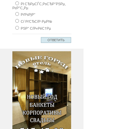
РІ СЂРµСЃС‚РѕСЂР°РЅРµ,
РєР°С„Рµ
РґРѕРјР°
Сѓ РґСЂСѓР·РµР№
РЅР° СѓР»РёС†Рµ