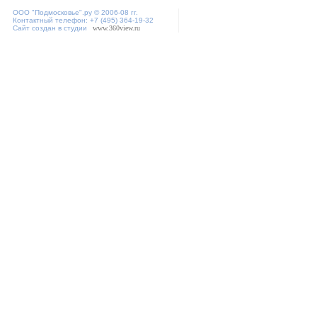
ООО "
Подмосковье"
.ру © 2006-08 гг.
Контактный телефон: +7 (495) 364-19-32
Сайт создан в студии
www.360view.ru