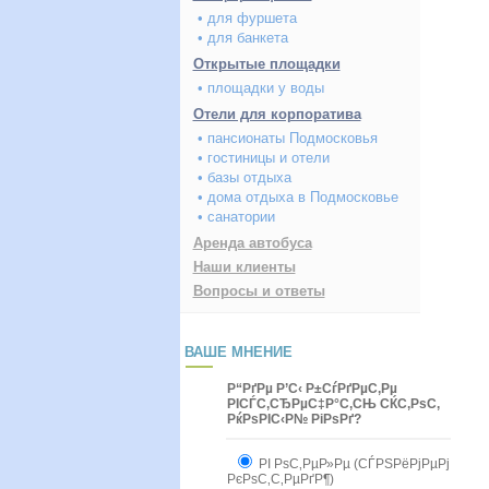
• для фуршета
• для банкета
Открытые площадки
• площадки у воды
Отели для корпоратива
• пансионаты Подмосковья
• гостиницы и отели
• базы отдыха
• дома отдыха в Подмосковье
• санатории
Аренда автобуса
Наши клиенты
Вопросы и ответы
ВАШЕ МНЕНИЕ
Р“РґРµ Р’С‹ Р±СѓРґРµС‚Рµ
РІСЃС‚СЂРµС‡Р°С‚СЊ СЌС‚РѕС‚
РќРѕРІС‹Р№ РіРѕРґ?
РІ РѕС‚РµР»Рµ (СЃРЅРёРјРµРј
РєРѕС‚С‚РµРґР¶)