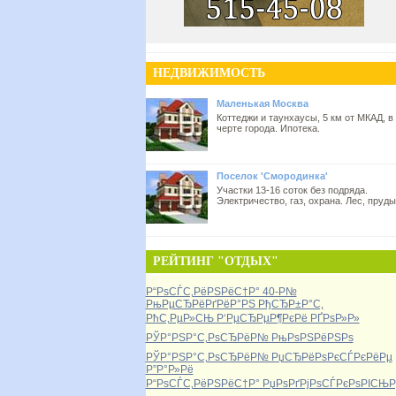
НЕДВИЖИМОСТЬ
Маленькая Москва
Коттеджи и таунхаусы, 5 км от МКАД, в
черте города. Ипотека.
Поселок 'Смородинка'
Участки 13-16 соток без подряда.
Электричество, газ, охрана. Лес, пруды
РЕЙТИНГ "ОТДЫХ"
Р“РѕСЃС‚РёРЅРёС†Р° 40-Р№
РњРµСЂРёРґРёР°РЅ РђСЂР±Р°С‚
РћС‚РµР»СЊ Р‘РµСЂРµР¶РєРё РҐРѕР»Р»
РЎР°РЅР°С‚РѕСЂРёР№ РњРѕРЅРёРЅРѕ
РЎР°РЅР°С‚РѕСЂРёР№ РџСЂРёРѕРєСЃРєРёРµ
Р”Р°Р»Рё
Р“РѕСЃС‚РёРЅРёС†Р° РџРѕРґРјРѕСЃРєРѕРІСЊР