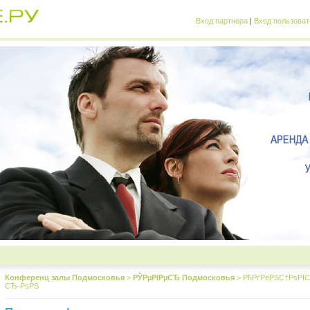
Вход партнера
|
Вход пользоват
Конференц залы Подмосковья
>
РЎРµРІРµСЂ Подмосковья
>
РћРґРёРЅС†РѕРІ
СЂ-РѕРЅ