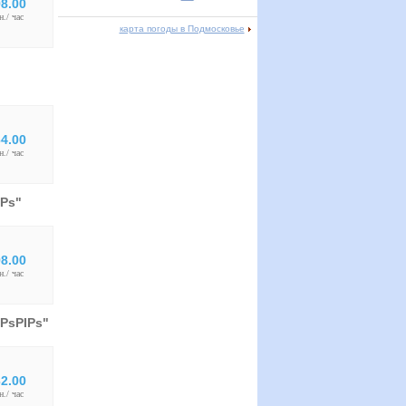
8.00
н./ час
карта погоды в Подмосковье
4.00
н./ час
ІРѕ"
8.00
н./ час
РѕРІРѕ"
2.00
н./ час