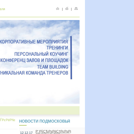
еля
|
|
СЃРєРёР№
НОВОСТИ ПОДМОСКОВЬЯ
Р’ РўСЂРѕРёС†РєРѕРј
12.12.17