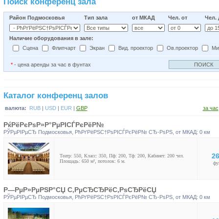
Поиск конференц зала
Район Подмосковья
Тип зала
от МКАД
Чел. от
Чел.
Наличие оборудования в зале:
Сцена
Флипчарт
Экран
Вид. проектор
Ов.проектор
Ми
*
- цена аренды за час в фунтах
Каталог конференц залов
валюта:
RUB
|
USD
|
EUR
|
GBP
за час
РќРёРєРѕР»Р°РµРІСЃРєРёР№
РЎРµРІРµСЂ Подмосковья
,
РћРґРёРЅС†РѕРІСЃРєРёР№ СЂ-РѕРЅ
, от МКАД: 0 км
26
Театр: 550, Класс: 350, Пф: 200, Тф: 200, Кабинет: 200 чел.
Площадь: 650 м², потолок: 6 м.
фу
Р—РµР»РµРЅР°СЏ С‚РµСЂСЂРёС‚РѕСЂРёСЏ
РЎРµРІРµСЂ Подмосковья
,
РћРґРёРЅС†РѕРІСЃРєРёР№ СЂ-РѕРЅ
, от МКАД: 0 км