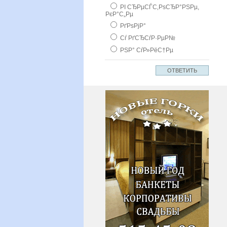
РІ СЂРµСЃС‚РѕСЂР°РЅРµ,
РєР°С„Рµ
РґРѕРјР°
Сѓ РґСЂСѓР·РµР№
РЅР° СѓР»РёС†Рµ