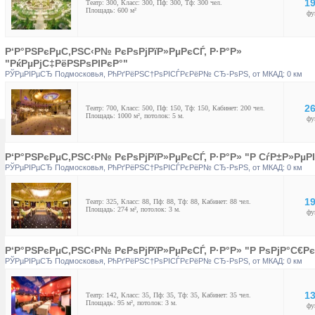
19
Театр: 300, Класс: 300, Пф: 300, Тф: 300 чел.
Площадь: 600 м²
фу
Р‘Р°РЅРєРµС‚РЅС‹Р№ РєРѕРјРїР»РµРєСЃ, Р·Р°Р»
"РќРµРјС‡РёРЅРѕРІРєР°"
РЎРµРІРµСЂ Подмосковья
,
РћРґРёРЅС†РѕРІСЃРєРёР№ СЂ-РѕРЅ
, от МКАД: 0 км
26
Театр: 700, Класс: 500, Пф: 150, Тф: 150, Кабинет: 200 чел.
Площадь: 1000 м², потолок: 5 м.
фу
Р‘Р°РЅРєРµС‚РЅС‹Р№ РєРѕРјРїР»РµРєСЃ, Р·Р°Р» "Р СѓР±Р»РµР
РЎРµРІРµСЂ Подмосковья
,
РћРґРёРЅС†РѕРІСЃРєРёР№ СЂ-РѕРЅ
, от МКАД: 0 км
19
Театр: 325, Класс: 88, Пф: 88, Тф: 88, Кабинет: 88 чел.
Площадь: 274 м², потолок: 3 м.
фу
Р‘Р°РЅРєРµС‚РЅС‹Р№ РєРѕРјРїР»РµРєСЃ, Р·Р°Р» "Р РѕРјР°С€Рє
РЎРµРІРµСЂ Подмосковья
,
РћРґРёРЅС†РѕРІСЃРєРёР№ СЂ-РѕРЅ
, от МКАД: 0 км
13
Театр: 142, Класс: 35, Пф: 35, Тф: 35, Кабинет: 35 чел.
Площадь: 95 м², потолок: 3 м.
фу