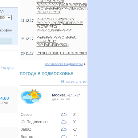
СЂР°Р№РѕРЅРµ
Р»РёРєРІРёРґРёСЂРѕРІР°Р»Рё
РєСЂРёРјРёРЅР°Р»СЊРЅСѓСЋ
 до
РІСЂРµР·РєСѓ
Р—Р°РґРµСЂР¶Р°РЅС‹
11.12.17
РґРІРѕРµ РјСѓР¶С‡РёРЅ Р·Р°
РєСЂР°Р¶Сѓ
крофон
РґРёР·С‚РѕРїР»РёРІР°
РљРѕРіРѕ РєРѕСЂРјРёС‚
06.12.17
С‚СЂСѓР±Р°
РёР·РѕР±РёР»РёСЏ
Р”РѕРј СЃ В«С‚СЂСѓР±РѕР№В»
20.11.17
все новости Подмосковья
/
за день
ПОГОДА В ПОДМОСКОВЬЕ
06 августа, утро
Москва -1°...-3°
4.00
давл.: 753 мм.
н./ час
Север
0°
Юг Подмосковья
0°
Запад
-1°
Восток
-1°