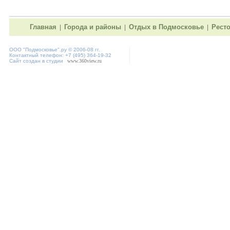
Главная
Города и районы
Отдых в Подмосковье
Рест
|
|
|
ООО "
Подмосковье"
.ру © 2006-08 гг.
Контактный телефон: +7 (495) 364-19-32
Сайт создан в студии
www.360view.ru