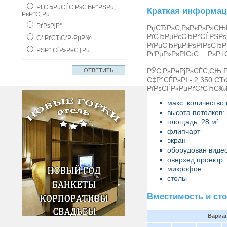
РІ СЂРµСЃС‚РѕСЂР°РЅРµ,
Краткая информац
РєР°С„Рµ
РґРѕРјР°
РџСЂРѕС‚РѕРєРѕР»СЊ
РїСЂРµРєСЂР°СЃРЅРѕР
Сѓ РґСЂСѓР·РµР№
РїРµСЂРµРіРѕРІРѕСЂР
РЅР° СѓР»РёС†Рµ
РґРµР»РѕРІС‹С… РѕР
РЎС‚РѕРёРјРѕСЃС‚СЊ 
С‡Р°СЃРѕРІ - 2 350 С
РїРѕСЃР»РµРґСѓСЋС‰Р
макс. количество 
высота потолков: 
площадь: 28 м²
флипчарт
экран
оборудован виде
оверхед проектр
микрофон
столы
Вместимость и ст
Вариан