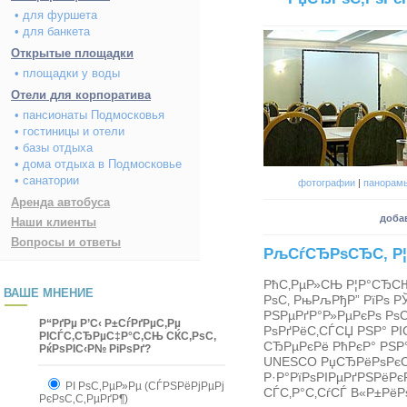
• для фуршета
• для банкета
Открытые площадки
• площадки у воды
Отели для корпоратива
• пансионаты Подмосковья
• гостиницы и отели
• базы отдыха
• дома отдыха в Подмосковье
• санатории
фотографии
|
панорам
Аренда автобуса
доба
Наши клиенты
Вопросы и ответы
РљСѓСЂРѕСЂС‚ Р
РћС‚РµР»СЊ Р¦Р°СЂСЊ
ВАШЕ МНЕНИЕ
РѕС‚ РњРљРђР” РїРѕ 
РЅРµРґР°Р»РµРєРѕ Рѕ
Р“РґРµ Р’С‹ Р±СѓРґРµС‚Рµ
РѕРґРёС‚СЃСЏ РЅР° РІ
РІСЃС‚СЂРµС‡Р°С‚СЊ СЌС‚РѕС‚
СЂРµРєРё РћРєР° РЅР
РќРѕРІС‹Р№ РіРѕРґ?
UNESCO РџСЂРёРѕРєС
Р·Р°РїРѕРІРµРґРЅРёРє
РІ РѕС‚РµР»Рµ (СЃРЅРёРјРµРј
СЃС‚Р°С‚СѓСЃ В«Р±Рё
РєРѕС‚С‚РµРґР¶)