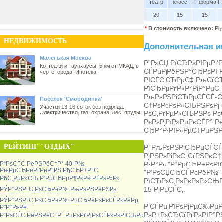
театр
класс
Т-форма
П
20
15
15
*
В стоимость включено:
Рђ
НЕДВИЖИМОСТЬ
Дополнительная 
Маленькая Москва
Р”Р»СЏ РїСЂРѕРІРµР
Коттеджи и таунхаусы, 5 км от МКАД, в
СЃРµРјРёРЅР°СЂРѕРІ 
черте города. Ипотека.
РІСЃС‚СЂРµС‡ РљСѓС
РїСЂРµРґР»Р°РіР°РµС
РљРѕРЅРіСЂРµСЃСЃ-С
Поселок 'Смородинка'
С†РѕРєРѕР»СЊРЅРѕРј С
Участки 13-16 соток без подряда.
РѕС‚РґРµР»СЊРЅРѕ Рѕ
Электричество, газ, охрана. Лес, пруды.
РєРѕРјРїР»РµРєСЃР° Р
СЂР°Р·РІР»РµС‡РµРЅ
РЕЙТИНГ "ОТДЫХ"
Р’ РљРѕРЅРіСЂРµСЃСЃ
РјРЅРѕРіРѕС„СѓРЅРє
Р·Р°Р» "Р“РµСЂР±РѕРІС
Р“РѕСЃС‚РёРЅРёС†Р° 40-Р№
РњРµСЂРёРґРёР°РЅ РђСЂР±Р°С‚
"Р‘РѕСЏСЂСЃРєРёР№" Р
РћС‚РµР»СЊ Р‘РµСЂРµР¶РєРё РҐРѕР»Р»
РїСЂРѕС‚РѕРєРѕР»СЊР
15 РјРµСЃС‚.
РЎР°РЅР°С‚РѕСЂРёР№ РњРѕРЅРёРЅРѕ
РЎР°РЅР°С‚РѕСЂРёР№ РџСЂРёРѕРєСЃРєРёРµ
Р’СЃРµ РїРѕРјРµС‰Р
Р”Р°Р»Рё
РѕР±РѕСЂСѓРґРѕРІР°РЅ
Р“РѕСЃС‚РёРЅРёС†Р° РџРѕРґРјРѕСЃРєРѕРІСЊРµ