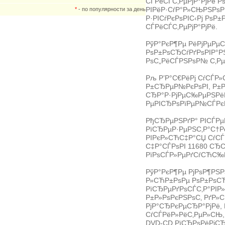
СЃРёСЃС‚РµРјР°РјРё 
РІРёР·СѓР°Р»СЊРЅРѕР
*
- по популярности за день
Р·РІСѓРєРѕРІС‹Рј РѕР
СЃРёСЃС‚РµРјР°РјРё.
РўР°РєР¶Рµ РёРјРµРµ
РѕР±РѕСЂСѓРґРѕРІР°
РѕС„РёСЃРЅРѕР№ С‚Р
Рљ Р’Р°С€РёРј СѓСЃР»
Р±СЂРµР№РєРѕРІ, Р±Р°
СЂР°Р·РјРµС‰РµРЅРё
РµРІСЂРѕРїРµР№СЃРєР
РђСЂРµРЅРґР° РІСЃРµР
РїСЂРµР·РµРЅС‚Р°С†Р
РІРєР»СЋС‡Р°СЏ СѓСЃР
С‡Р°СЃРѕРІ 11680 СЂ
РїРѕСЃР»РµРґСѓСЋС‰
РўР°РєР¶Рµ РјРѕР¶РЅ
Р»СЋР±РѕРµ РѕР±РѕСЂ
РїСЂРµРґРѕСЃС‚Р°РІР»
Р±Р»РѕРєРЅРѕС‚ РґР»
РјР°СЂРєРµСЂР°РјРё,
СѓСЃРёР»РёС‚РµР»СЊ,
DVD-CD РїСЂРѕРёРіСЂ