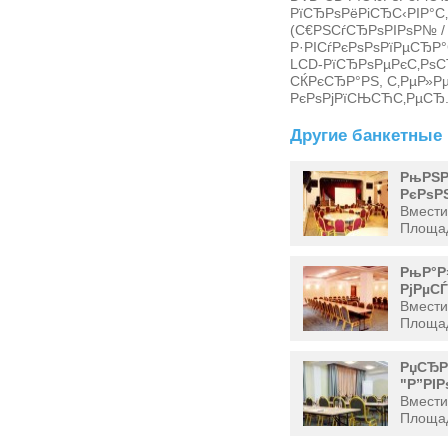
РїСЂРѕРёРіСЂС‹РІР°С
(С€РЅСѓСЂРѕРІРѕР№ / 
Р·РІСѓРєРѕРѕРїРµСЂР°
LCD-РїСЂРѕРµРєС‚РѕС
СЌРєСЂР°РЅ, С‚РµР»Р
РєРѕРјРїСЊСЋС‚РµСЂ
Другие банкетные 
РњРЅР
РєРѕР
Вмести
Площад
РњР°Р
РјРµСЃ
Вмести
Площад
РџСЂР
"Р”РІ
Вмести
Площад